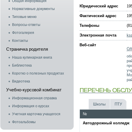
Общая информация
Юридический адрес
19
Нормативные документы
Фактический адрес
19
Типовые меню
Вопросы-ответы
Телефоны
(8
Фотогалерея
Электронная почта
ks
Контакты
Веб-сайт
Страничка родителя
ОА
об
Наша кулинарная книга
ра
Библиотека
пр
уч
Коротко о полезных продуктах
Мо
ра
Видеотека
ПЕРЕЧЕНЬ ОБСЛ
Учебно-курсовой комбинат
Информационная справка
Школы
ПТУ
Информация о курсах
№
Учетная карточка учащегося
Фотоальбомы
Автодорожный колледж