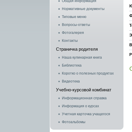
Общая информация
Ю
Нормативные документы
Ф
Типовые меню
Вопросы-ответы
Т
Фотогалерея
Э
Контакты
В
Страничка родителя
Р
Наша кулинарная книга
Библиотека
Коротко о полезных продуктах
Видеотека
Учебно-курсовой комбинат
Информационная справка
Информация о курсах
Учетная карточка учащегося
Фотоальбомы