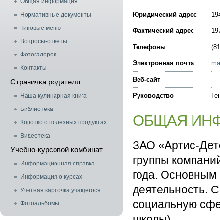
Общая информация
Юридический адрес
19
Нормативные документы
Типовые меню
Фактический адрес
19
Вопросы-ответы
Телефоны
(81
Фотогалерея
Электронная почта
mai
Контакты
Веб-сайт
-
Страничка родителя
Руководство
Ге
Наша кулинарная книга
Библиотека
ОБЩАЯ ИН
Коротко о полезных продуктах
Видеотека
ЗАО «Артис-Дет
Учебно-курсовой комбинат
группы компаний
Информационная справка
года. Основным 
Информация о курсах
деятельность. С
Учетная карточка учащегося
социальную сфер
Фотоальбомы
школы).