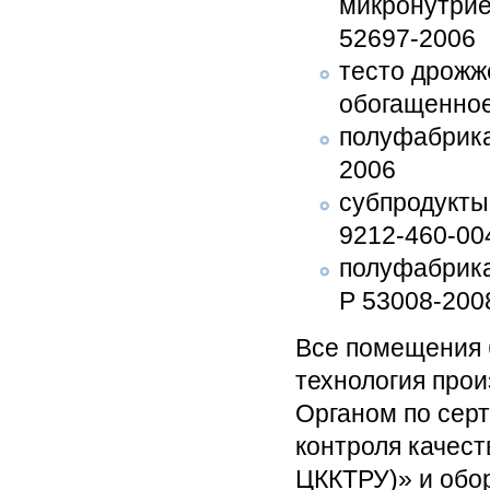
микронутрие
52697-2006
тесто дрожж
обогащенное
полуфабрика
2006
субпродукты
9212-460-00
полуфабрика
Р 53008-200
Все помещения 
технология про
Органом по сер
контроля качест
ЦККТРУ)» и обо