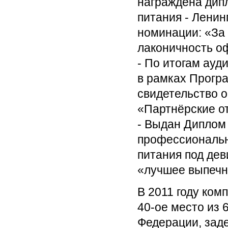
награждена дип
питания - Ленин
номинации: «За
лаконичность о
- По итогам ауд
в рамках Прогр
свидетельство о
«Партнёрские о
- Выдан Диплом 
профессиональн
питания под дев
«лучшее выпечн
В 2011 году ко
40-ое место из 
Федерации, зад