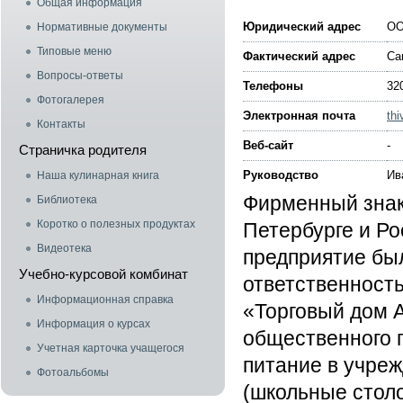
Общая информация
Юридический адрес
ОО
Нормативные документы
Типовые меню
Фактический адрес
Са
Вопросы-ответы
Телефоны
32
Фотогалерея
Электронная почта
th
Контакты
Веб-сайт
-
Страничка родителя
Руководство
Ив
Наша кулинарная книга
Фирменный знак
Библиотека
Коротко о полезных продуктах
Петербурге и Ро
Видеотека
предприятие бы
Учебно-курсовой комбинат
ответственность
Информационная справка
«Торговый дом 
Информация о курсах
общественного 
Учетная карточка учащегося
питание в учре
Фотоальбомы
(школьные стол