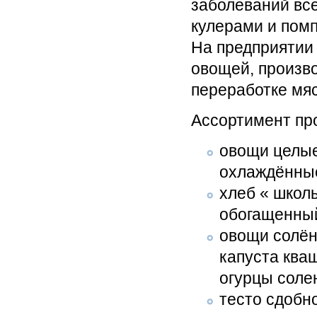
заболеваний вс
кулерами и помп
На предприятии
овощей, произво
переработке мя
Ассортимент пр
овощи целые
охлаждённые
хлеб « школ
обогащенный
овощи солён
капуста ква
огурцы соле
тесто сдобн