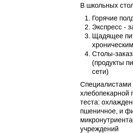
В школьных сто
Горячие полд
Экспресс - з
Щадящее пит
хроническим
Столы-заказ
(продукты п
сети)
Специалистами 
хлебопекарной 
теста: охлажден
пшеничное, и ф
микронутриента
учреждений