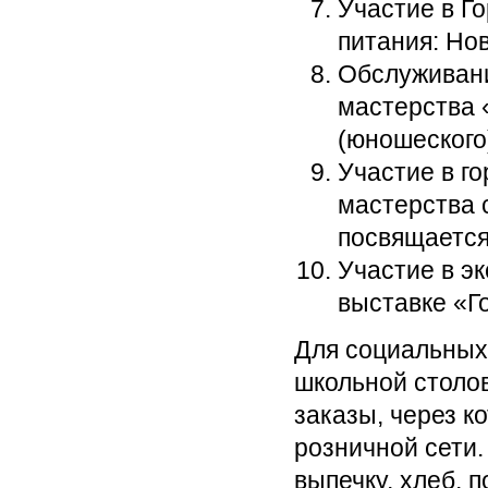
Участие в Г
питания: Но
Обслуживани
мастерства 
(юношеского
Участие в г
мастерства 
посвящается
Участие в э
выставке «Г
Для социальных
школьной столо
заказы, через к
розничной сети
выпечку, хлеб, 