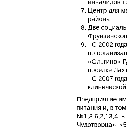
инвалидов т
Центр для м
района
Две социаль
Фрунзенског
- С 2002 го
по организа
«Ольгино» Г
поселке Лах
- С 2007 год
клинической
Предприятие им
питания и, в то
№1,3,6,2,13,4, 
Чудотворца», «5